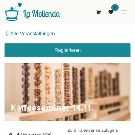
Zum Inhalt springen
0
Alle Veranstaltungen
Registrieren
Kaffeeseminar 14.11.
Zum Kalender hinzufügen:
November 2026