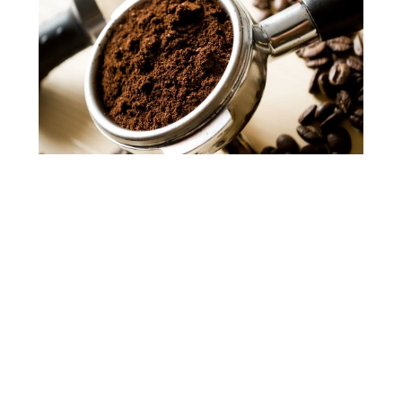
Rabatt für deinen eigenen
Behälter!
Wir verkaufen unseren Kaffee auch unverpackt –
sehr gerne sogar. Bring deinen Kaffeebehälter mit
und spar so nicht nur Verpackung sondern auch
bares Geld:
Unverpackt bekommst du einen
zusätzlichen Rabatt.