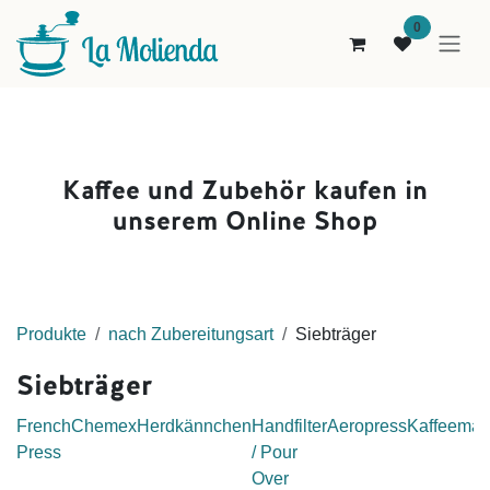
Zum Inhalt springen
0
Kaffee und Zubehör kaufen i
n
unserem Online Shop
Pro
dukt
e
nach Zubereitungsart
Siebträger
Siebträger
French
Chemex
Herdkännchen
Handfilter
Aeropress
Kaffeemas
Press
/ Pour
Over