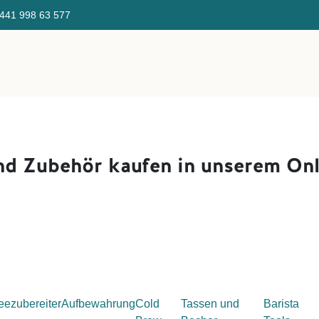
441 998 ​63 577 Gratis Ve
Direktverkauf
Über uns
Kaffeefinder
KaffeeSeminar/E
nd Zubehör kaufen i
n unserem Onl
eezubereiter
Aufbewahrung
Cold
Tassen und
Barista