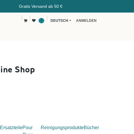
rsand ab 50 €
DEUTSCH
ANMELDEN
0
vents
Kaffeeblog
B2B
ine Shop
Ersatzteile
Pour
Reinigungsprodukte
Bücher