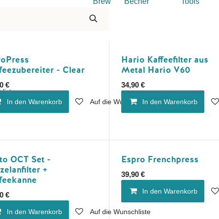
Brew
Becher
Tools
oPress
Hario Kaffeefilter aus
feezubereiter - Clear
Metal Hario V60
0
€
34,90
€
liste
In den Warenkorb
Auf die Wunschliste
In den Warenkorb
to OCT Set -
Espro Frenchpress
zelanfilter +
39,90
€
feekanne
In den Warenkorb
0
€
In den Warenkorb
Auf die Wunschliste