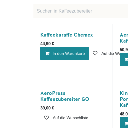
Kaffeekaraffe Chemex
Aer
Kaf
44,90
€
50,9
In den Warenkorb
Auf die Wunsch
AeroPress
Kin
Kaffeezubereiter GO
Por
Kaf
39,00
€
48,0
Auf die Wunschliste