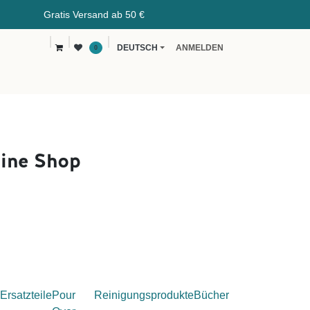
rsand ab 50 €
DEUTSCH
ANMELDEN
0
vents
Kaffeeblog
B2B
ine Shop
Ersatzteile
Pour
Reinigungsprodukte
Bücher