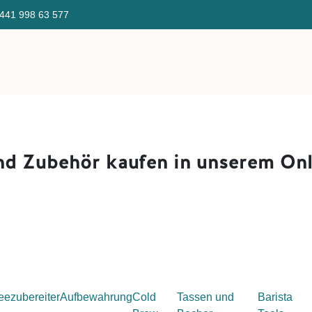
441 998 ​63 577 Gratis Ve
Direktverkauf
Über uns
Kaffeefinder
KaffeeSeminar/E
nd Zubehör kaufen i
n unserem Onl
eezubereiter
Aufbewahrung
Cold
Tassen und
Barista