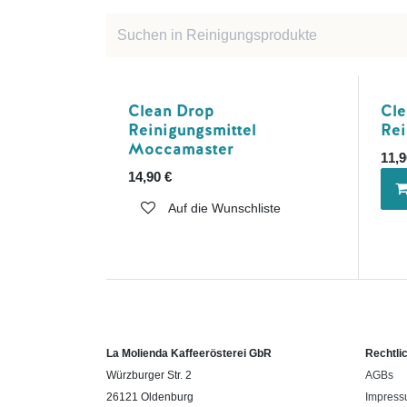
Clean Drop
Cle
Reinigungsmittel
Rei
Moccamaster
11,9
14,90
€
Auf die Wunschliste
La Molienda Kaffeerösterei GbR
Rechtli
Würzburger Str. 2
AGBs
26121 Oldenburg
Impres