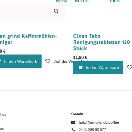
Brew
Becher
Tools
an grind Kaffeemühlen-
Clean Tabs
niger
Renigungstabletten 120
Stück
0
€
11,90
€
In den Warenkorb
Auf die Wunschliste
In den Warenkorb
Kontakt
ches
hola@lamolienda.coffee
sum
0441 998 63 577