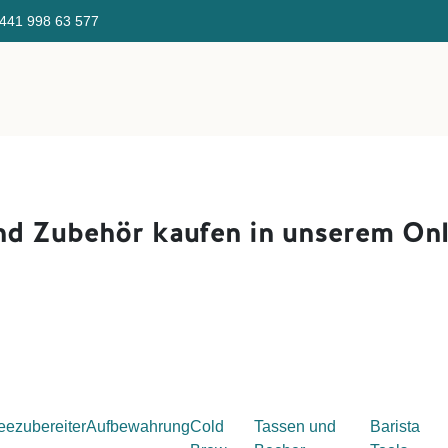
441 998 ​63 577 Gratis Ve
Direktverkauf
Über uns
Kaffeefinder
KaffeeSeminar/E
nd Zubehör kaufen i
n unserem Onl
eezubereiter
Aufbewahrung
Cold
Tassen und
Barista