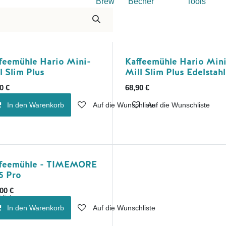
Brew
Becher
Tools
feemühle Hario Mini-
Kaffeemühle Hario Mini
l Slim Plus
Mill Slim Plus Edelstahl
0
€
68,90
€
liste
In den Warenkorb
Auf die Wunschliste
Auf die Wunschliste
ffeemühle - TIMEMORE
5 Pro
00
€
liste
In den Warenkorb
Auf die Wunschliste