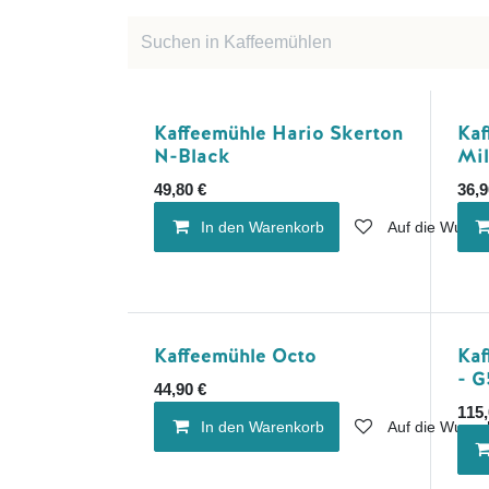
Kaffeemühle Hario Skerton
Kaf
N-Black
Mil
49,80
€
36,9
In den Warenkorb
Auf die Wunsch
Kaffeemühle Octo
Ka
- G
44,90
€
115,
In den Warenkorb
Auf die Wunsch