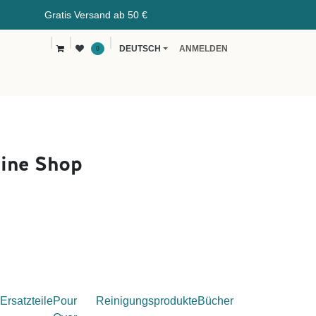
rsand ab 50 €
DEUTSCH
ANMELDEN
0
vents
Kaffeeblog
B2B
ine Shop
Ersatzteile
Pour
Reinigungsprodukte
Bücher