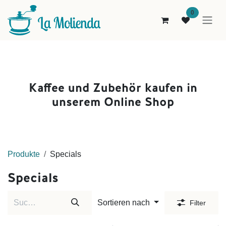
Zum Inhalt springen
0
Kaffee und Zubehör kaufen i
n
unserem Online Shop
Pro
dukt
e
Specials
Specials
Sortieren nach
Filter