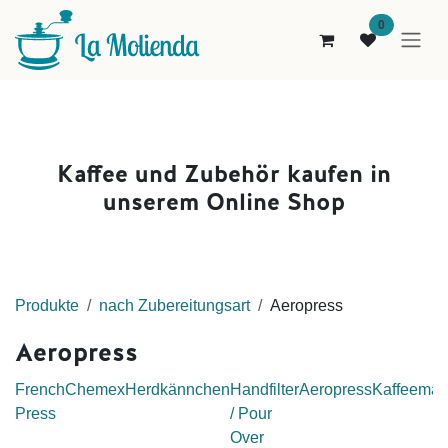
Zum Inhalt springen
0
Kaffee und Zubehör kaufen i
n
unserem Online Shop
Pro
dukt
e
nach Zubereitungsart
Aeropress
Aeropress
French
Chemex
Herdkännchen
Handfilter
Aeropress
Kaffeemas
Press
/ Pour
Over