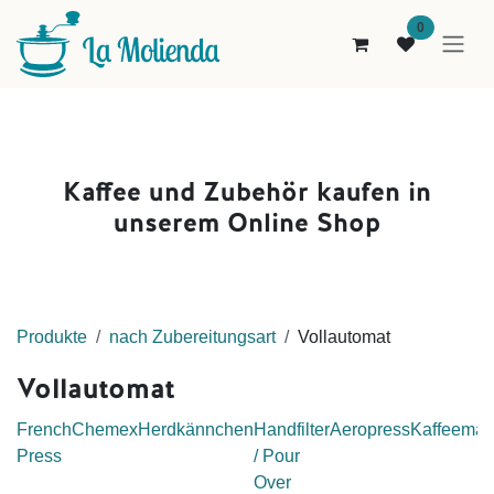
Zum Inhalt springen
0
Kaffee und Zubehör kaufen i
n
unserem Online Shop
Pro
dukt
e
nach Zubereitungsart
Vollautomat
Vollautomat
French
Chemex
Herdkännchen
Handfilter
Aeropress
Kaffeemas
Press
/ Pour
Over