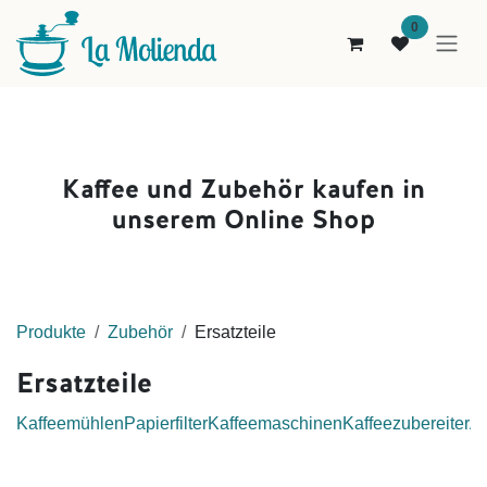
Zum Inhalt springen
0
Kaffee und Zubehör kaufen i
n
unserem Online Shop
Pro
dukt
e
Zubehör
Ersatzteile
Ersatzteile
Kaffeemühlen
Papierfilter
Kaffeemaschinen
Kaffeezubereiter
A