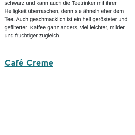
schwarz und kann auch die Teetrinker mit ihrer
Helligkeit überraschen, denn sie ähneln eher dem
Tee. Auch geschmacklich ist ein hell gerösteter und
gefilterter Kaffee ganz anders, viel leichter, milder
und fruchtiger zugleich.
Café Creme
Bei den Vollautomaten Inhaber macht die
Café
Creme
ihre Schlagzeilen. Der Begriff wurde nämlich
von den Herstellern der Kaffeevollautomaten
erfunden für die Bezeichnung eines schwarzen
Kaffees. Da wird das frisch gemahlenes
Kaffeepulver mit einem gewissen Druck ähnlich wie
ein Espresso durchgepresst. Der Unterschied ist viel
mehr Wasser und eine leichte Crema auf dem