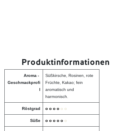
Produktinformationen
Aroma -
Süßkirsche, Rosinen, rote
Geschmackprofi
Früchte, Kakao; fein
l
aromatisch und
harmonisch.
Röstgrad
o o o o
o o
Süße
o o o o o
o