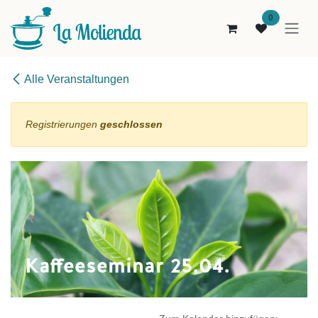
Zum Inhalt springen
0
Alle Veranstaltungen
Registrierungen
geschlossen
Kaffeeseminar 25.04.