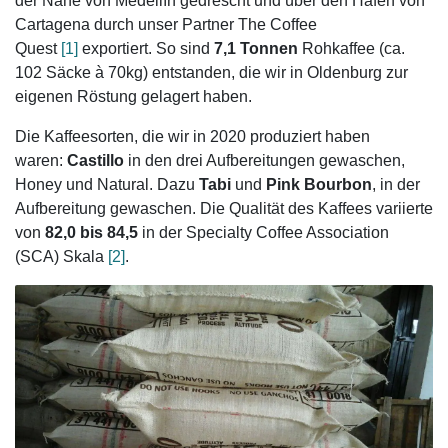
der Nähe von Medellín gedrescht und über den Hafen von
Cartagena durch unser Partner The Coffee
Quest
[1]
exportiert. So sind
7,1 Tonnen
Rohkaffee (ca.
102 Säcke à 70kg) entstanden, die wir in Oldenburg zur
eigenen Röstung gelagert haben.
Die Kaffeesorten, die wir in 2020 produziert haben
waren:
Castillo
in den drei Aufbereitungen gewaschen,
Honey und Natural. Dazu
Tabi
und
Pink Bourbon
, in der
Aufbereitung gewaschen. Die Qualität des Kaffees variierte
von
82,0 bis 84,5
in der Specialty Coffee Association
(SCA) Skala
[2]
.