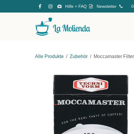
Zum Inhalt springen
Hilfe + FAQ
Newsletter
0
Online Shop
Alle Produkte
Zubehör
Moccamaster Filter