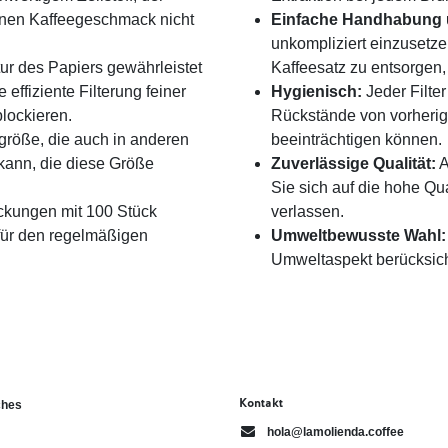
inen Kaffeegeschmack nicht
Einfache Handhabung 
unkompliziert einzusetz
tur des Papiers gewährleistet
Kaffeesatz zu entsorgen,
effiziente Filterung feiner
Hygienisch:
Jeder Filte
blockieren.
Rückstände von vorher
größe, die auch in anderen
beeinträchtigen können.
kann, die diese Größe
Zuverlässige Qualität:
A
Sie sich auf die hohe Qua
ckungen mit 100 Stück
verlassen.
für den regelmäßigen
Umweltbewusste Wahl:
Umweltaspekt berücksich
Kontakt
ches
hola@lamolienda.coffee