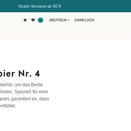
rsand ab 50 €
DEUTSCH
ANMELDEN
0
vents
Kaffeeblog
B2B
ier Nr. 4
ubehör, um das Beste
olen. Speziell für eine
ert, garantiert es, dass
tfaltet.