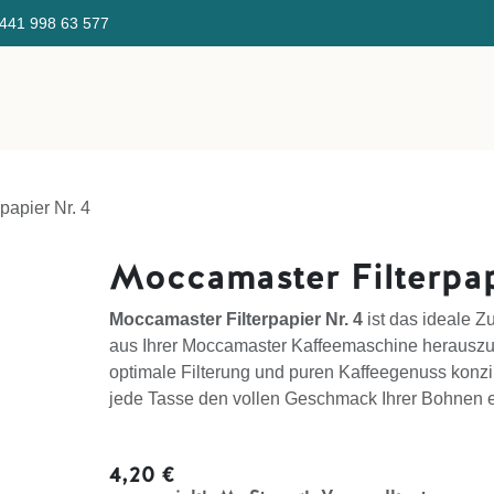
441 998 ​63 577 Gratis Ve
Direktverkauf
Über uns
Kaffeefinder
KaffeeSeminar/E
papier Nr. 4
Moccamaster Filterpap
Moccamaster Filterpapier Nr. 4
ist das ideale Z
aus Ihrer Moccamaster Kaffeemaschine herauszuh
optimale Filterung und puren Kaffeegenuss konzipi
jede Tasse den vollen Geschmack Ihrer Bohnen en
4,20
€