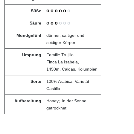
o o o o o
o
Süße
o
o o
o o o
Säure
Mundgefühl
dünner, saftiger und
seidiger Körper
Ursprung
Familie Trujillo
Finca La Isabela,
1450m, Caldas, Kolumbien
Sorte
100% Arabica, Varietät
Castillo
Aufbereitung
Honey; in der Sonne
getrocknet.