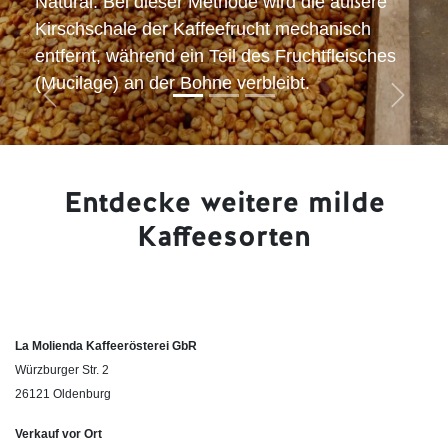
Natural. Bei dieser Methode wird die äußere
Kirschschale der Kaffeefrucht mechanisch
entfernt, während ein Teil des Fruchtfleisches
(Mucilage) an der Bohne verbleibt.
Zurück
Weiter
Entdecke weitere milde
Kaffeesorten
La Molienda Kaffeerösterei GbR
Würzburger Str. 2
26121 Oldenburg
Verkauf vor Ort