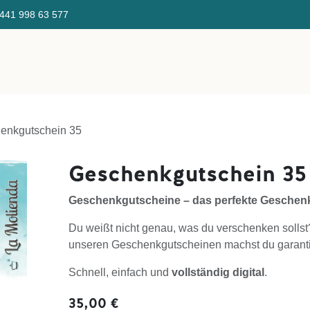
441 998 ​63 577 Gratis Ve
Direktverkauf
Über uns
Kaffeefinder
KaffeeSeminar/E
enkgutschein 35
Geschenkgutschein 35
Geschenkgutscheine – das perfekte Geschenk 
Du weißt nicht genau, was du verschenken sollst
unseren Geschenkgutscheinen machst du garanti
Schnell, einfach und
vollständig digital
.
35,00
€