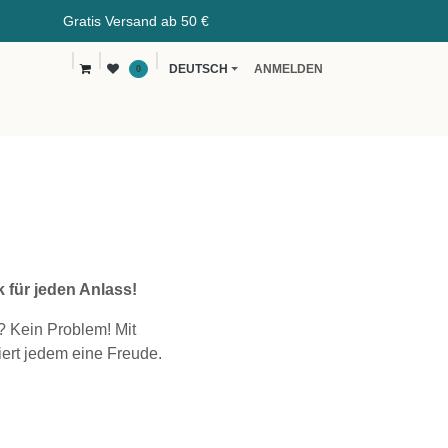
rsand ab 50 €
DEUTSCH
ANMELDEN
0
vents
Kaffeeblog
B2B
für jeden Anlass!
? Kein Problem! Mit
ert jedem eine Freude.