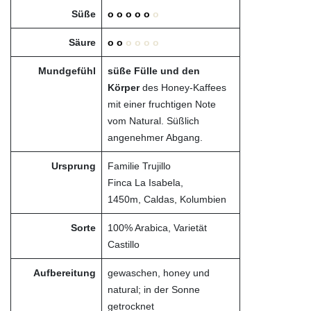
Süße
o o o o o
o
Säure
o o
o o o o
Mundgefühl
süße Fülle und den
Körper
des Honey-Kaffees
mit einer fruchtigen Note
vom Natural. Süßlich
angenehmer Abgang.
Ursprung
Familie Trujillo
Finca La Isabela,
1450m, Caldas, Kolumbien
Sorte
100% Arabica, Varietät
Castillo
Aufbereitung
gewaschen, honey und
natural; in der Sonne
getrocknet