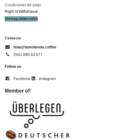
Condiciones de pago
Right of ​Withdrawal​
Vertrag widerrufen
Contacto
hola@lamolienda.coffee
0441 998 63 577
Follow us
Facebook
Instagram
Member of: