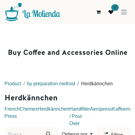
Ir al contenido
0
Buy Coffee and Accessories Online
Product
by preparation method
Herdkännchen
Herdkännchen
French
Chemex
Herdkännchen
Handfilter
Aeropress
Kaffeemas
Press
/ Pour
Over
Ordenar por
Filtros