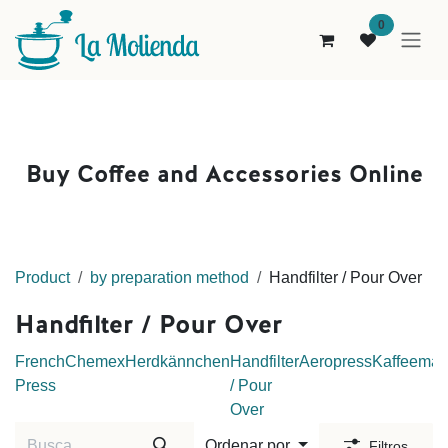
Ir al contenido
0
Buy Coffee and Accessories Online
Product
by preparation method
Handfilter / Pour Over
Handfilter / Pour Over
French
Chemex
Herdkännchen
Handfilter
Aeropress
Kaffeemas
Press
/ Pour
Over
Ordenar por
Filtros