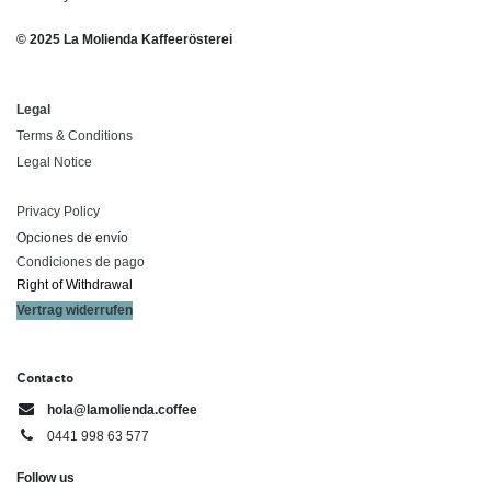
© 2025 La Molienda Kaffeerösterei
Legal
Terms & Conditions
Legal Notice
Privacy Policy
Opciones de envío
Condiciones de pago
Right of ​Withdrawal​
Vertrag widerrufen
Contacto
hola@lamolienda.coffee
0441 998 63 577
Follow us