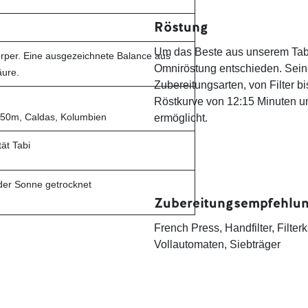
Röstung
Um das Beste aus unserem Tabi
örper. Eine ausgezeichnete Balance aus
Omniröstung entschieden. Sein
äure.
Zubereitungsarten, von Filter 
Röstkurve von 12:15 Minuten un
450m, Caldas, Kolumbien
ermöglicht.
ät Tabi
der Sonne getrocknet
Zubereitungsempfehlu
French Press, Handfilter, Filt
Vollautomaten, Siebträger