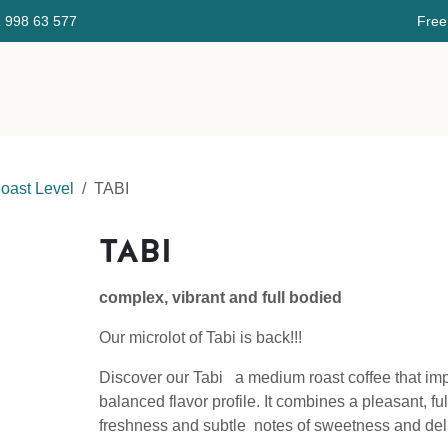
41 998 ​63 577 Free delivery 
a
Nuestra tienda
Sobre nosotros
Coffee Finder
Curs
oast Level
TABI
TABI
complex, vibrant and full bodied
Our microlot of Tabi is back!!!
Discover our Tabi a medium roast coffee that imp
balanced flavor profile. It combines a pleasant, ful
freshness and subtle notes of sweetness and delic