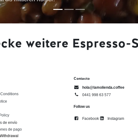
cke weitere Espresso-
Contacto
hola@lamolienda.coffee
 Conditions
0441 998 63 577
otice
Follow us
Policy
Facebook
Instagram
s de envío
ones de pago
​Withdrawal​