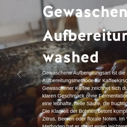
Gewasche
Aufbereitu
washed
Gewaschene Aufbereitungsart ist die
Zurück
Aufbereitungsmethode für Kaffeekirs
Gewaschener Kaffee zeichnet sich d
klaren Geschmack ohne Fermentatio
eine
lebhafte, helle Säure
, die frucht
Die
Klarheit der Bohnen betont komp
Zitrus, Beeren oder florale Noten. Im
Methoden hat er meist einen
leichter