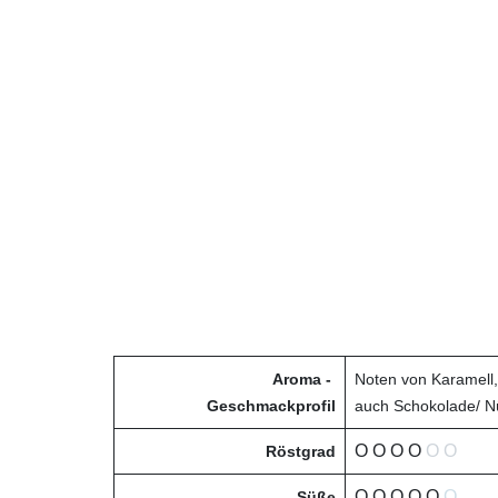
Aroma -
Noten von Karamell, 
Geschmackprofil
auch Schokolade/ N
O
O
O
O
O
O
Röstgrad
O O O O O
O
Süße