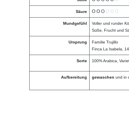
O O
O
O O O
Säure
Mundgefühl
Voller und runder K
Süße, Frucht und S
Ursprung
Familie Trujillo
Finca La Isabela, 1
Sorte
100% Arabica, Variet
Aufbereitung
gewaschen
und in 