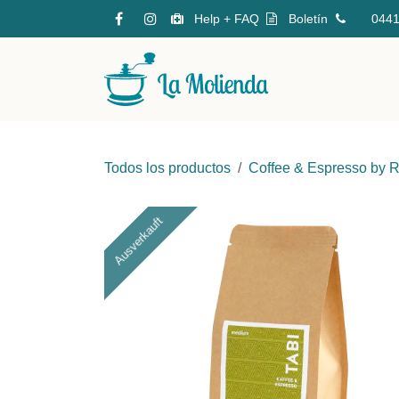
Ir al contenido
Help + FAQ
Boletín
04
Tienda en líne
Todos los productos
Coffee & Espresso by R
Ausverkauft
Ausverkauft