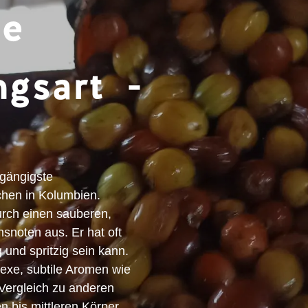
ne
ngsart -
 gängigste
chen in Kolumbien.
urch einen
sauberen,
nsnoten
aus. Er hat oft
ig und spritzig sein kann.
lexe, subtile Aromen
wie
 Vergleich zu anderen
en bis mittleren Körper
.